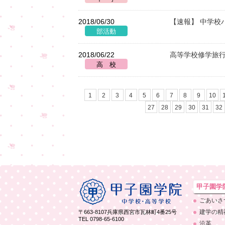
2018/06/30
【速報】 中学校
2018/06/22
高等学校修学旅
1
2
3
4
5
6
7
8
9
10
27
28
29
30
31
32
甲子園学
ごあいさ
建学の精
〒663-8107
兵庫県西宮市瓦林町4番25号
TEL 0798-65-6100
沿革