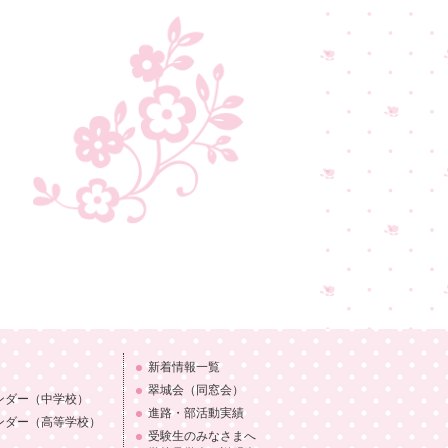
新着情報一覧
翠城会（同窓会）
ンダー
（中学校）
進路・部活動実績
ンダー
（高等学校）
受験生のみなさまへ