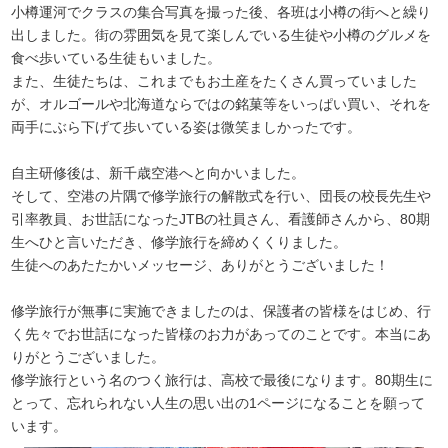
小樽運河でクラスの集合写真を撮った後、各班は小樽の街へと繰り
出しました。街の雰囲気を見て楽しんでいる生徒や小樽のグルメを
食べ歩いている生徒もいました。
また、生徒たちは、これまでもお土産をたくさん買っていました
が、オルゴールや北海道ならではの銘菓等をいっぱい買い、それを
両手にぶら下げて歩いている姿は微笑ましかったです。
自主研修後は、新千歳空港へと向かいました。
そして、空港の片隅で修学旅行の解散式を行い、団長の校長先生や
引率教員、お世話になったJTBの社員さん、看護師さんから、80期
生へひと言いただき、修学旅行を締めくくりました。
生徒へのあたたかいメッセージ、ありがとうございました！
修学旅行が無事に実施できましたのは、保護者の皆様をはじめ、行
く先々でお世話になった皆様のお力があってのことです。本当にあ
りがとうございました。
修学旅行という名のつく旅行は、高校で最後になります。80期生に
とって、忘れられない人生の思い出の1ページになることを願って
います。