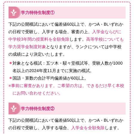
学力特待生制度①
下記の公開模試において偏差値60以上で、かつA・Bいずれか
の日程で受験し、入学する場合、審査の上、
入学金ならびに
中学校3年間の授業料を全額免除
します。
高等学校についても
学力奨学金制度対象
となりますが、ランクについては中学校
の成績により決定いたします。
対象となる模試：五ツ木・駸々堂模試等、受験人数が1000
名以上の2024年度11月までに実施の模試。
国語・算数の合計平均偏差値が60以上。
※事前に審査があります。ご希望の方は、できるだけ早く本校
にお問い合わせください。
学力特待生制度②
下記の公開模試において偏差値50以上で、かつA・Bいずれか
の日程で受験し、入学する場合、
入学金を全額免除
します。