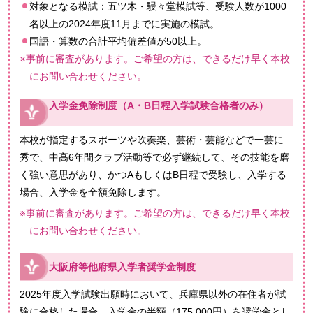
対象となる模試：五ツ木・駸々堂模試等、受験人数が1000
名以上の2024年度11月までに実施の模試。
国語・算数の合計平均偏差値が50以上。
※事前に審査があります。ご希望の方は、できるだけ早く本校
にお問い合わせください。
入学金免除制度（A・B日程入学試験合格者のみ）
本校が指定するスポーツや吹奏楽、芸術・芸能などで一芸に
秀で、中高6年間クラブ活動等で必ず継続して、その技能を磨
く強い意思があり、かつAもしくはB日程で受験し、入学する
場合、入学金を全額免除します。
※事前に審査があります。ご希望の方は、できるだけ早く本校
にお問い合わせください。
大阪府等他府県入学者奨学金制度
2025年度入学試験出願時において、兵庫県以外の在住者が試
験に合格した場合、入学金の半額（175,000円）を奨学金とし